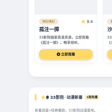
9.4
科幻/奇幻
孤注一掷
沙
33影院独家高清资源，立即观看
3
《孤注一掷》，畅享视听。
《
立即观看
🍿 33影院 · 动漫新番
3部热播
新番连载+经典番剧，33影院动漫基地。