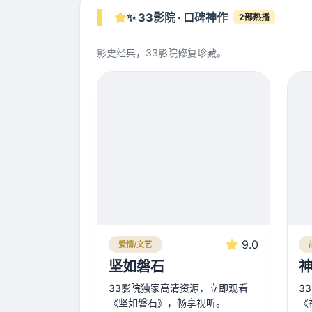
✨ 33影院 · 口碑神作
2部热播
影史经典，33影院修复珍藏。
9.0
爱情/文艺
坚如磐石
神
33影院独家高清资源，立即观看
3
《坚如磐石》，畅享视听。
《