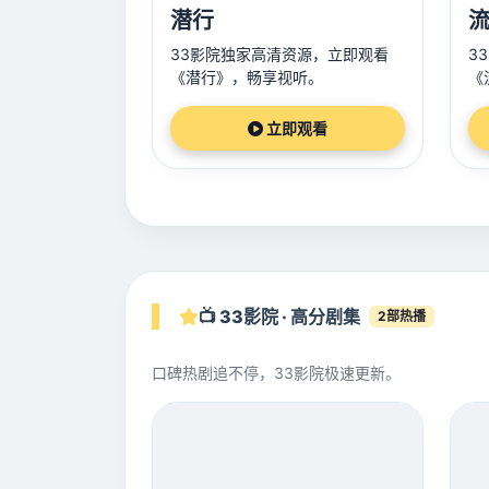
潜行
流
33影院独家高清资源，立即观看
3
《潜行》，畅享视听。
《
立即观看
📺 33影院 · 高分剧集
2部热播
口碑热剧追不停，33影院极速更新。