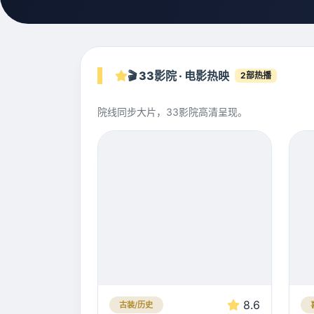
🎬 33影院 · 电影热映
2部热播
院线同步大片，33影院高清呈现。
8.6
古装/历史