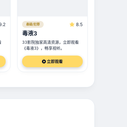
9.2
8.5
悬疑/犯罪
毒液3
看
33影院独家高清资源，立即观看
。
《毒液3》，畅享视听。
立即观看