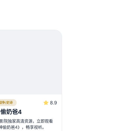
8.9
战争/史诗
偷奶爸4
3影院独家高清资源，立即观看
神偷奶爸4》，畅享视听。