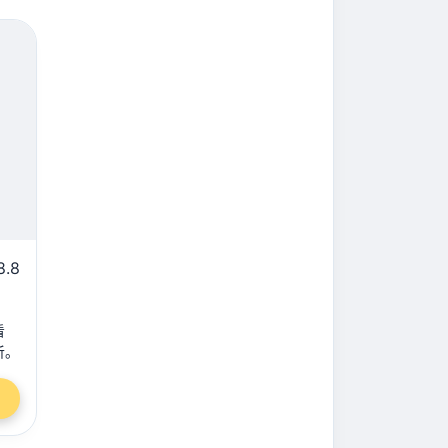
8.8
看
听。