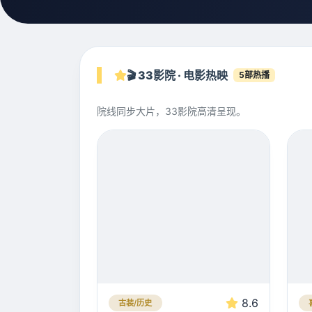
🎬 33影院 · 电影热映
5部热播
院线同步大片，33影院高清呈现。
8.6
古装/历史