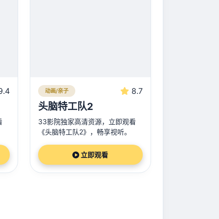
9.4
8.7
动画/亲子
头脑特工队2
看
33影院独家高清资源，立即观看
《头脑特工队2》，畅享视听。
立即观看