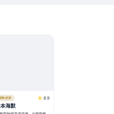
8.9
战争/史诗
奥本海默
3影院独家高清资源，立即观看