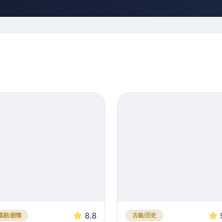
8.8
喜剧/剧情
古装/历史