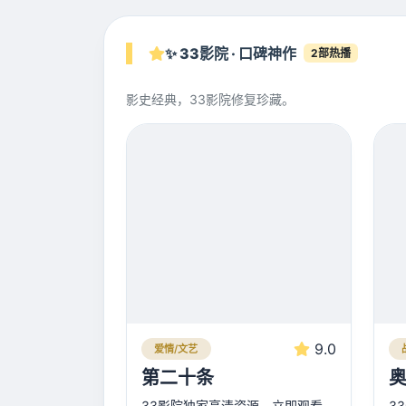
✨ 33影院 · 口碑神作
2部热播
影史经典，33影院修复珍藏。
9.0
爱情/文艺
第二十条
33影院独家高清资源，立即观看
3