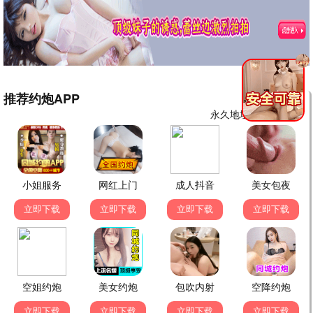
9.4
动作/冒险
海洋奇缘2
33影院独家高清资源，立即观看《海洋奇缘2》，畅享视
听。
立即观看