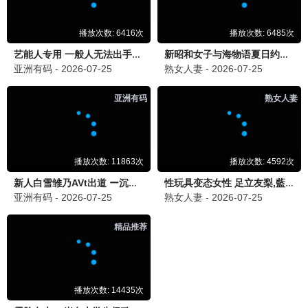
9.4
科幻/奇幻
疯狂的麦克斯
33影院独家高清资源，立即观看《疯狂的麦克斯》，畅
享视听。
立即观看