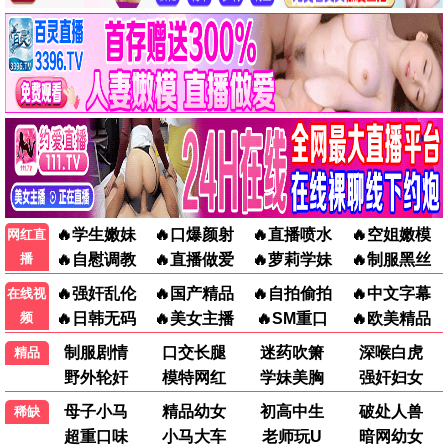
33影院独家高清资源，立即观看《长空之王》，畅享视
听。
立即观看
📺 33影院 · 高分剧集
5部热播
口碑热剧追不停，33影院极速更新。