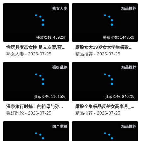
9.2
科幻/奇幻
毒液3
33影院独家高清资源，立即观看《毒液3》，畅享视听。
立即观看