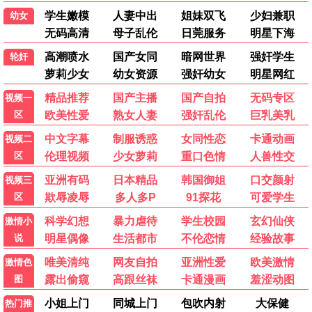
8.5
动作/冒险
寂静之地
33影院独家高清资源，立即观看《寂静之地》，畅享视
听。
立即观看