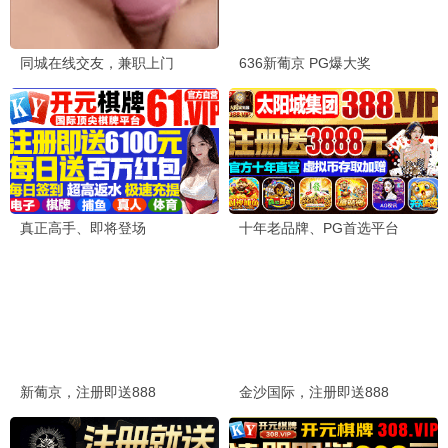
✨ 33影院 · 口碑神作
2部热播
影史经典，33影院修复珍藏。
9.0
爱情/文艺
神偷奶爸4
33影院独家高清资源，立即观看《神偷奶爸4》，畅享视
听。