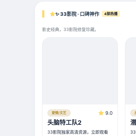
✨ 33影院 · 口碑神作
4部热播
影史经典，33影院修复珍藏。
9.0
爱情/文艺
头脑特工队2
33影院独家高清资源，立即观看
3