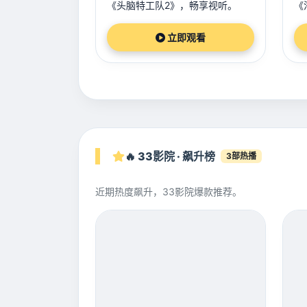
《头脑特工队2》，畅享视听。
《
立即观看
🔥 33影院 · 飙升榜
3部热播
近期热度飙升，33影院爆款推荐。