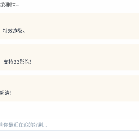
彩剧情~
》特效炸裂。
，支持33影院！
质超清！