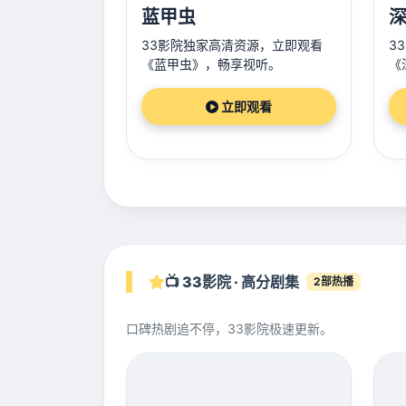
蓝甲虫
33影院独家高清资源，立即观看
3
《蓝甲虫》，畅享视听。
《
立即观看
📺 33影院 · 高分剧集
2部热播
口碑热剧追不停，33影院极速更新。