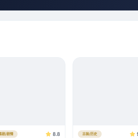
8.8
喜剧/剧情
古装/历史