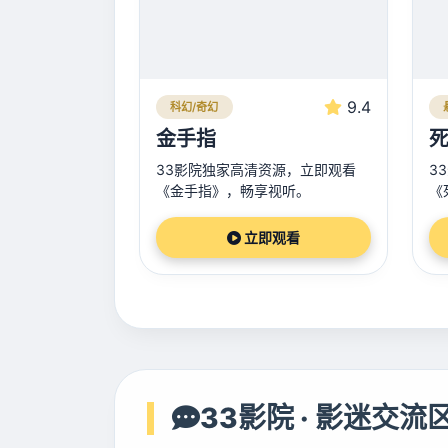
9.4
科幻/奇幻
金手指
死
33影院独家高清资源，立即观看
3
《金手指》，畅享视听。
《
立即观看
33影院 · 影迷交流