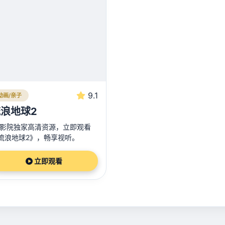
9.1
动画/亲子
浪地球2
3影院独家高清资源，立即观看
流浪地球2》，畅享视听。
立即观看