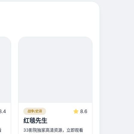
8.4
8.6
战争/史诗
红毯先生
看
33影院独家高清资源，立即观看