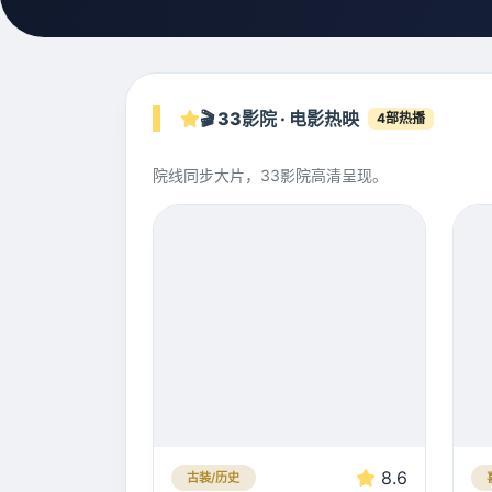
🎬 33影院 · 电影热映
4部热播
院线同步大片，33影院高清呈现。
8.6
古装/历史