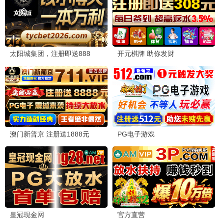
立即观看
8.9
战争/史诗
第二十条
33影院独家高清资源，立即观看《第二十条》，畅享视
听。