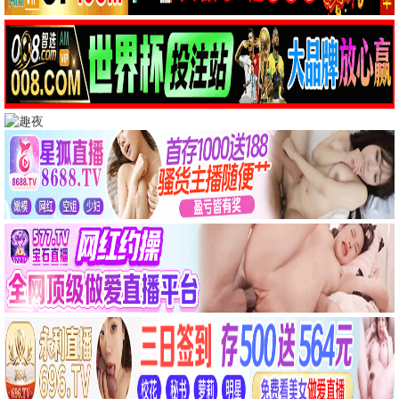
33影院独家高清资源，立即观看《奥本海默》，畅享视
听。
立即观看
8.8
喜剧/剧情
长空之王