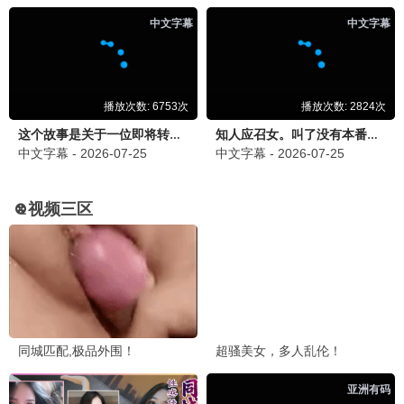
8.4
喜剧/剧情
猎人克莱文
33影院独家高清资源，立即观看《猎人克莱文》，畅享
视听。
立即观看