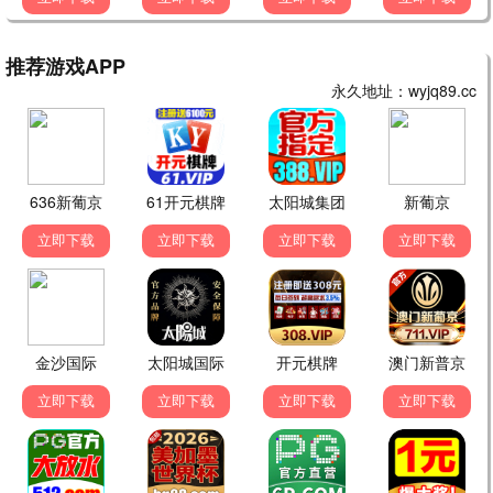
9.4
动作/冒险
头脑特工队2
33影院独家高清资源，立即观看《头脑特工队2》，畅享
视听。
立即观看