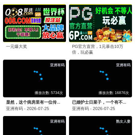
立即观看
8.4
爱情/文艺
三大队
33影院独家高清资源，立即观看《三大队》，畅享视
听。