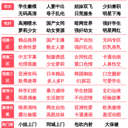
飞驰人生2
33影院独家高清资源，立即观看《飞驰人生2》，畅享视
听。
立即观看
📺 33影院 · 高分剧集
4部热播
口碑热剧追不停，33影院极速更新。