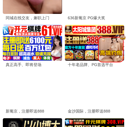
✨ 33影院 · 口碑神作
4部热播
影史经典，33影院修复珍藏。
9.0
爱情/文艺
热烈
33影院独家高清资源，立即观看《热烈》，畅享视听。